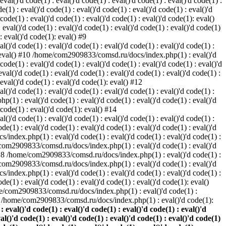
 eval()'d code(1) : eval()'d code(1) : eval()'d code(1) : eval()'d code(1) :
1) : eval()'d code(1) : eval()'d code(1) : eval()'d code(1) : eval()'d
 code(1) : eval()'d code(1) : eval()'d code(1) : eval()'d code(1): eval()
val()'d code(1) : eval()'d code(1) : eval()'d code(1) : eval()'d code(1)
 : eval()'d code(1): eval() #9
)'d code(1) : eval()'d code(1) : eval()'d code(1) : eval()'d code(1) :
e(1): eval() #10 /home/com2909833/comsd.ru/docs/index.php(1) : eval()'d
 code(1) : eval()'d code(1) : eval()'d code(1) : eval()'d code(1) : eval()'d
l()'d code(1) : eval()'d code(1) : eval()'d code(1) : eval()'d code(1) :
 eval()'d code(1) : eval()'d code(1): eval() #12
)'d code(1) : eval()'d code(1) : eval()'d code(1) : eval()'d code(1) :
(1) : eval()'d code(1) : eval()'d code(1) : eval()'d code(1) : eval()'d
d code(1) : eval()'d code(1): eval() #14
)'d code(1) : eval()'d code(1) : eval()'d code(1) : eval()'d code(1) :
(1) : eval()'d code(1) : eval()'d code(1) : eval()'d code(1) : eval()'d
/index.php(1) : eval()'d code(1) : eval()'d code(1) : eval()'d code(1) :
ome/com2909833/comsd.ru/docs/index.php(1) : eval()'d code(1) : eval()'d
l() #18 /home/com2909833/comsd.ru/docs/index.php(1) : eval()'d code(1) :
ome/com2909833/comsd.ru/docs/index.php(1) : eval()'d code(1) : eval()'d
/index.php(1) : eval()'d code(1) : eval()'d code(1) : eval()'d code(1) :
(1) : eval()'d code(1) : eval()'d code(1) : eval()'d code(1): eval()
ome/com2909833/comsd.ru/docs/index.php(1) : eval()'d code(1) :
#25 /home/com2909833/comsd.ru/docs/index.php(1) : eval()'d code(1):
al()'d code(1) : eval()'d code(1) : eval()'d code(1) : eval()'d
val()'d code(1) : eval()'d code(1) : eval()'d code(1) : eval()'d code(1)