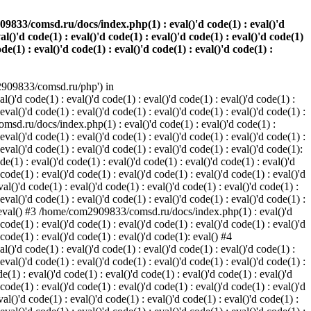
833/comsd.ru/docs/index.php(1) : eval()'d code(1) : eval()'d
val()'d code(1) : eval()'d code(1) : eval()'d code(1) : eval()'d code(1)
ode(1) : eval()'d code(1) : eval()'d code(1) : eval()'d code(1) :
2909833/comsd.ru/php') in
)'d code(1) : eval()'d code(1) : eval()'d code(1) : eval()'d code(1) :
 eval()'d code(1) : eval()'d code(1) : eval()'d code(1) : eval()'d code(1) :
omsd.ru/docs/index.php(1) : eval()'d code(1) : eval()'d code(1) :
 eval()'d code(1) : eval()'d code(1) : eval()'d code(1) : eval()'d code(1) :
 eval()'d code(1) : eval()'d code(1) : eval()'d code(1) : eval()'d code(1):
1) : eval()'d code(1) : eval()'d code(1) : eval()'d code(1) : eval()'d
 code(1) : eval()'d code(1) : eval()'d code(1) : eval()'d code(1) : eval()'d
()'d code(1) : eval()'d code(1) : eval()'d code(1) : eval()'d code(1) :
 eval()'d code(1) : eval()'d code(1) : eval()'d code(1) : eval()'d code(1) :
e(1): eval() #3 /home/com2909833/comsd.ru/docs/index.php(1) : eval()'d
 code(1) : eval()'d code(1) : eval()'d code(1) : eval()'d code(1) : eval()'d
 code(1) : eval()'d code(1) : eval()'d code(1): eval() #4
)'d code(1) : eval()'d code(1) : eval()'d code(1) : eval()'d code(1) :
 eval()'d code(1) : eval()'d code(1) : eval()'d code(1) : eval()'d code(1) :
1) : eval()'d code(1) : eval()'d code(1) : eval()'d code(1) : eval()'d
 code(1) : eval()'d code(1) : eval()'d code(1) : eval()'d code(1) : eval()'d
()'d code(1) : eval()'d code(1) : eval()'d code(1) : eval()'d code(1) :