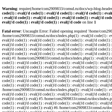
Warning
: require(/home/com2909833/comsd.ru/docs/wp-blog-header.ph
code(1) : eval()'d code(1) : eval()'d code(1) : eval()'d code(1) : eval
: eval()'d code(1) : eval()'d code(1) : eval()'d code(1) : eval()'d code
eval()'d code(1) : eval()'d code(1) : eval()'d code
on line
1
Fatal error
: Uncaught Error: Failed opening required '/home/com29
/home/com2909833/comsd.ru/docs/index.php(1) : eval()'d code(1) : eval()'
eval()'d code(1) : eval()'d code(1) : eval()'d code(1) : eval()'d code(1) :
eval()'d code(1) : eval()'d code(1) : eval()'d code(1) : eval()'d code(
eval()'d code(1) : eval()'d code(1) : eval()'d code(1) : eval()'d code(1) :
eval()'d code(1) : eval()'d code(1) : eval()'d code(1) : eval()'d code(1) :
eval() #1 /home/com2909833/comsd.ru/docs/index.php(1) : eval()'d code(1)
code(1) : eval()'d code(1) : eval()'d code(1) : eval()'d code(1) : eval()'d
code(1) : eval()'d code(1) : eval()'d code(1) : eval()'d code(1) : eval(
eval()'d code(1) : eval()'d code(1) : eval()'d code(1) : eval()'d code(1) :
eval()'d code(1) : eval()'d code(1) : eval()'d code(1) : eval()'d code(1
code(1) : eval()'d code(1) : eval()'d code(1) : eval()'d code(1) : eval()'d
code(1) : eval()'d code(1) : eval()'d code(1) : eval()'d code(1) : eval()'
/home/com2909833/comsd.ru/docs/index.php(1) : eval()'d code(1) : eval()'
eval()'d code(1) : eval()'d code(1) : eval()'d code(1) : eval()'d code(1) :
eval()'d code(1): eval() #5 /home/com2909833/comsd.ru/docs/index.php(1) 
code(1) : eval()'d code(1) : eval()'d code(1) : eval()'d code(1) : eval()'d
code(1) : eval()'d code(1): eval() #6 /home/com2909833/comsd.ru/docs/ind