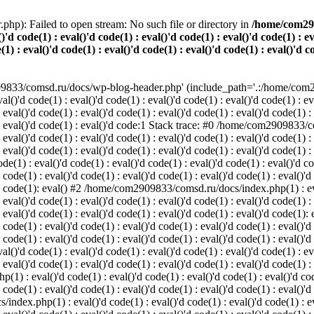
p): Failed to open stream: No such file or directory in
/home/com2909
()'d code(1) : eval()'d code(1) : eval()'d code(1) : eval()'d code(1) : e
(1) : eval()'d code(1) : eval()'d code(1) : eval()'d code(1) : eval()'d c
09833/comsd.ru/docs/wp-blog-header.php' (include_path='.:/home/com
d code(1) : eval()'d code(1) : eval()'d code(1) : eval()'d code(1) : eval(
 eval()'d code(1) : eval()'d code(1) : eval()'d code(1) : eval()'d code(1) :
1) : eval()'d code(1) : eval()'d code:1 Stack trace: #0 /home/com2909833/c
 eval()'d code(1) : eval()'d code(1) : eval()'d code(1) : eval()'d code(1) :
 eval()'d code(1) : eval()'d code(1) : eval()'d code(1) : eval()'d code(1) :
 : eval()'d code(1) : eval()'d code(1) : eval()'d code(1) : eval()'d code(
 code(1) : eval()'d code(1) : eval()'d code(1) : eval()'d code(1) : eval()'d
)'d code(1): eval() #2 /home/com2909833/comsd.ru/docs/index.php(1) : eval
 eval()'d code(1) : eval()'d code(1) : eval()'d code(1) : eval()'d code(1) :
) : eval()'d code(1) : eval()'d code(1) : eval()'d code(1) : eval()'d cod
 code(1) : eval()'d code(1) : eval()'d code(1) : eval()'d code(1) : eval()'d
d code(1) : eval()'d code(1) : eval()'d code(1) : eval()'d code(1) : eval()'d
d code(1) : eval()'d code(1) : eval()'d code(1) : eval()'d code(1) : eval(
 eval()'d code(1) : eval()'d code(1) : eval()'d code(1) : eval()'d code(1) :
: eval()'d code(1) : eval()'d code(1) : eval()'d code(1) : eval()'d code(
 code(1) : eval()'d code(1) : eval()'d code(1) : eval()'d code(1) : eval()'d
ex.php(1) : eval()'d code(1) : eval()'d code(1) : eval()'d code(1) : eval