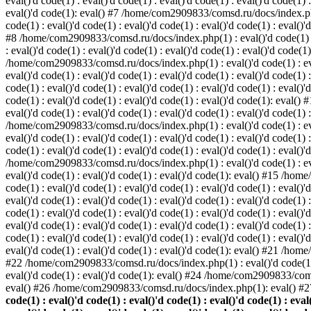
eval()'d code(1) : eval()'d code(1) : eval()'d code(1) : eval()'d code(1) :
eval()'d code(1): eval() #7 /home/com2909833/comsd.ru/docs/index.php(1) 
code(1) : eval()'d code(1) : eval()'d code(1) : eval()'d code(1) : eval()'d
#8 /home/com2909833/comsd.ru/docs/index.php(1) : eval()'d code(1) : eval
: eval()'d code(1) : eval()'d code(1) : eval()'d code(1) : eval()'d code(1)
/home/com2909833/comsd.ru/docs/index.php(1) : eval()'d code(1) : eval()'
eval()'d code(1) : eval()'d code(1) : eval()'d code(1) : eval()'d code(1
code(1) : eval()'d code(1) : eval()'d code(1) : eval()'d code(1) : eval()'d
code(1) : eval()'d code(1) : eval()'d code(1) : eval()'d code(1): eval()
eval()'d code(1) : eval()'d code(1) : eval()'d code(1) : eval()'d code(1) 
/home/com2909833/comsd.ru/docs/index.php(1) : eval()'d code(1) : eval()'
eval()'d code(1) : eval()'d code(1) : eval()'d code(1) : eval()'d code(1
code(1) : eval()'d code(1) : eval()'d code(1) : eval()'d code(1) : eval()'
/home/com2909833/comsd.ru/docs/index.php(1) : eval()'d code(1) : eval()'
eval()'d code(1) : eval()'d code(1) : eval()'d code(1): eval() #15 /home
code(1) : eval()'d code(1) : eval()'d code(1) : eval()'d code(1) : eval(
eval()'d code(1) : eval()'d code(1) : eval()'d code(1) : eval()'d code(1
code(1) : eval()'d code(1) : eval()'d code(1) : eval()'d code(1) : eval(
eval()'d code(1) : eval()'d code(1) : eval()'d code(1) : eval()'d code(1
code(1) : eval()'d code(1) : eval()'d code(1) : eval()'d code(1) : eval(
eval()'d code(1) : eval()'d code(1) : eval()'d code(1): eval() #21 /hom
#22 /home/com2909833/comsd.ru/docs/index.php(1) : eval()'d code(1) :
eval()'d code(1) : eval()'d code(1): eval() #24 /home/com2909833/com
eval() #26 /home/com2909833/comsd.ru/docs/index.php(1): eval() #
code(1) : eval()'d code(1) : eval()'d code(1) : eval()'d code(1) : eval