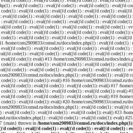
 eval()'d code(1) : eval()'d code(1) : eval()'d code(1) : eval()'d code(1) :
: eval()'d code(1) : eval()'d code(1) : eval()'d code(1) : eval()'d code(
 code(1) : eval()'d code(1) : eval()'d code(1) : eval()'d code(1) : eval()'d
()'d code(1) : eval()'d code(1) : eval()'d code(1) : eval()'d code(1) : e
 : eval()'d code(1) : eval()'d code(1) : eval()'d code(1) : eval()'d code(1)
d code(1) : eval()'d code(1) : eval()'d code(1) : eval()'d code(1) : eval(
) : eval()'d code(1) : eval()'d code(1) : eval()'d code(1) : eval()'d cod
 code(1) : eval()'d code(1) : eval()'d code(1) : eval()'d code(1) : eval()'d
 #11 /home/com2909833/comsd.ru/docs/index.php(1) : eval()'d code(1) : eva
: eval()'d code(1) : eval()'d code(1) : eval()'d code(1) : eval()'d code(1) :
d code(1) : eval()'d code(1) : eval()'d code(1) : eval()'d code(1) : eval(
) : eval()'d code(1): eval() #13 /home/com2909833/comsd.ru/docs/index.php
d code(1) : eval()'d code(1) : eval()'d code(1) : eval()'d code(1) : eval()'
d code(1) : eval()'d code(1) : eval()'d code(1) : eval()'d code(1) : eval(
/com2909833/comsd.ru/docs/index.php(1) : eval()'d code(1) : eval()'d code
)'d code(1) : eval()'d code(1): eval() #16 /home/com2909833/comsd.ru/docs
) : eval()'d code(1) : eval()'d code(1) : eval()'d code(1): eval() #17 /h
)'d code(1) : eval()'d code(1) : eval()'d code(1) : eval()'d code(1): eva
) : eval()'d code(1) : eval()'d code(1) : eval()'d code(1): eval() #19 /h
)'d code(1) : eval()'d code(1): eval() #20 /home/com2909833/comsd.ru/docs
e/com2909833/comsd.ru/docs/index.php(1) : eval()'d code(1) : eval()'d code
 eval()'d code(1) : eval()'d code(1) : eval()'d code(1): eval() #23 /h
sd.ru/docs/index.php(1) : eval()'d code(1) : eval()'d code(1): eval() 
27 {main} thrown in
/home/com2909833/comsd.ru/docs/index.php(1) : ev
()'d code(1) : eval()'d code(1) : eval()'d code(1) : eval()'d code(1) : e